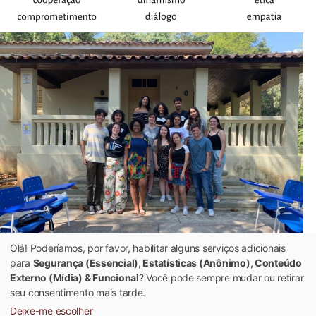
Olá! Poderíamos, por favor, habilitar alguns serviços adicionais
para
Segurança (Essencial), Estatísticas (Anônimo), Conteúdo
Membros Em Rede Núcleo Viçosa – Gestão 2022.2
Externo (Mídia) & Funcional
? Você pode sempre mudar ou retirar
seu consentimento mais tarde.
Deixe-me escolher